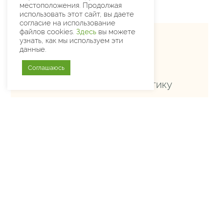
местоположения. Продолжая
использовать этот сайт, вы даете
согласие на использование
файлов cookies.
Здесь
вы можете
узнать, как мы используем эти
данные.
Содержание
Соглашаюсь
О преследовании за критику
сотрудника санитарного
автотранспорта. Телеграмма.
© Архив и мемориальная квартира Сахарова 2021