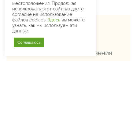
местоположения. Продолжая
использовать этот сайт, вы даете
согласие на использование
файлов cookies.
Здесь
вы можете
узнать, как мы используем эти
данные.
Содержание
Соглашаюсь
Просьба добиться увольнения
студентов, прослуживших в
армии год. Телеграмма.
© Архив и мемориальная квартира Сахарова 2021