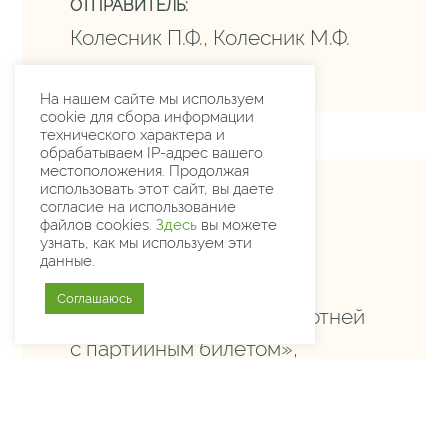
ОТПРАВИТЕЛЬ:
Колесник П.Ф., Колесник М.Ф.
На нашем сайте мы используем
cookie для сбора информации
технического характера и
обрабатываем IP-адрес вашего
местоположения. Продолжая
использовать этот сайт, вы даете
согласие на использование
Содержание
файлов cookies.
Здесь
вы можете
узнать, как мы используем эти
данные.
Супруги разоблачают
Соглашаюсь
«лжекоммунистов, оборотней
с партийным билетом»,
которые «расправляются с
честными людьми, стоящими
на их пути к продвижению по